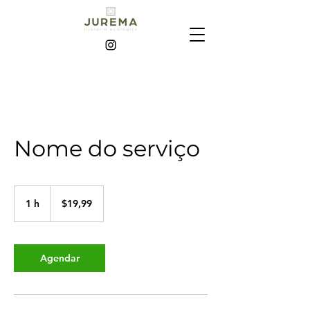
Nome do serviço
19,99
pesos
1 h
1
$19,99
chilenos
Agendar