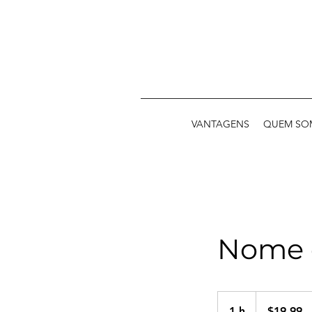
VANTAGENS
QUEM SO
Nome d
19,99
pesos
1 h
1
$19,99
chilenos