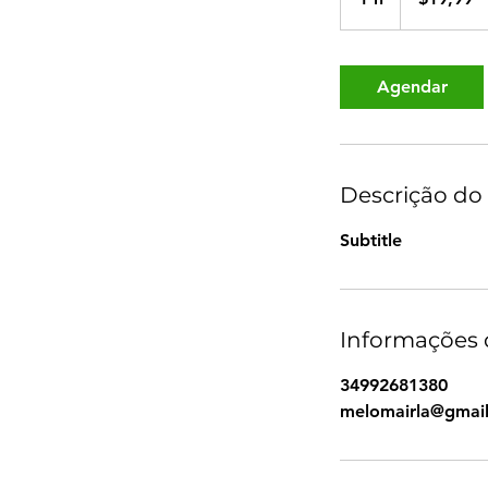
Agendar
Descrição do 
Subtitle
Informações 
34992681380
melomairla@gmai